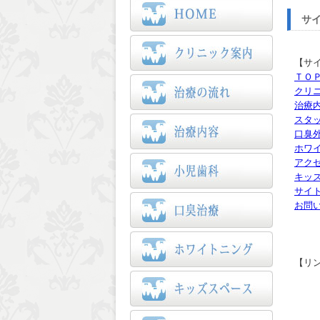
サ
【サ
ＴＯ
クリ
治療
スタ
口臭
ホワ
アク
キッ
サイ
お問
【リ