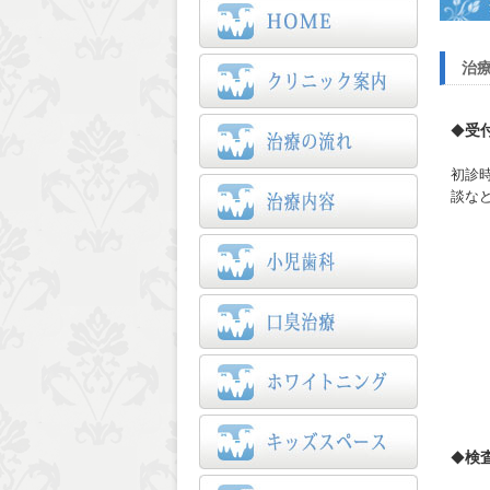
治
受
◆
初診
談な
検
◆