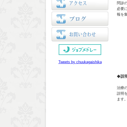
問診
必要
報を
Tweets by chuukagaishika
説
◆
治療
説明
ます