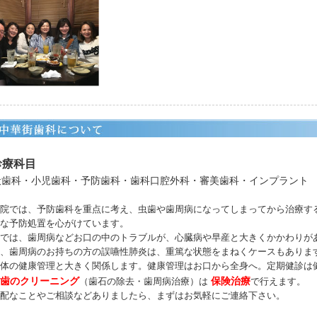
診療科目
般歯科・小児歯科・予防歯科・歯科口腔外科・審美歯科・インプラント
院では、予防歯科を重点に考え、虫歯や歯周病になってしまってから治療す
な予防処置を心がけています。
では、歯周病などお口の中のトラブルが、心臓病や早産と大きくかかわりが
た、歯周病のお持ちの方の誤嚥性肺炎は、重篤な状態をまねくケースもありま
体の健康管理と大きく関係します。健康管理はお口から全身へ。定期健診は
歯のクリーニング
保険治療
（歯石の除去・歯周病治療）は
で行えます。
配なことやご相談などありましたら、まずはお気軽にご連絡下さい。