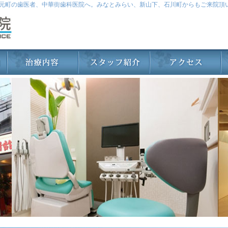
元町の歯医者、中華街歯科医院へ。みなとみらい、新山下、石川町からもご来院頂