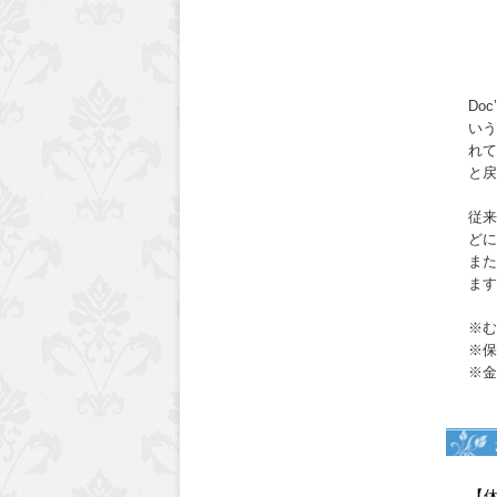
Do
いう
れて
と戻
従来
どに
また
ます
※む
※保
※金
【