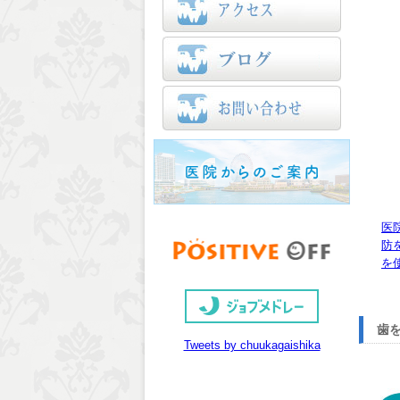
医
防
を
歯
Tweets by chuukagaishika