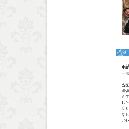
◆
一
当医
適切
近年
し
心と
なお
ご心