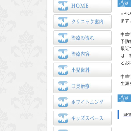
EP
ます
中華
予防
最近
は、
とお
中華
生涯
EP