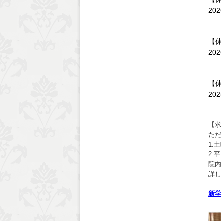
20
【
20
【
20
【求
ただ
1.
2.
院内
詳し
新学